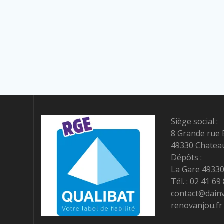
Siège social :
8 Grande rue 
49330 Chatea
Dépôts :
La Gare 49330
Tél. : 02 41 69
contact@dain
renovanjou.fr