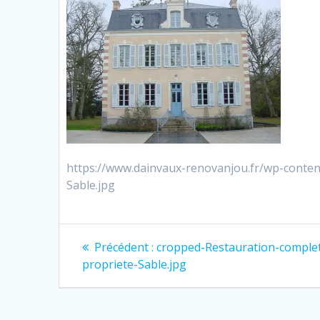
https://www.dainvaux-renovanjou.fr/wp-conte
Sable.jpg
Navigation
Article
Précédent :
cropped-Restauration-comple
précédent
de
propriete-Sable.jpg
:
l’article