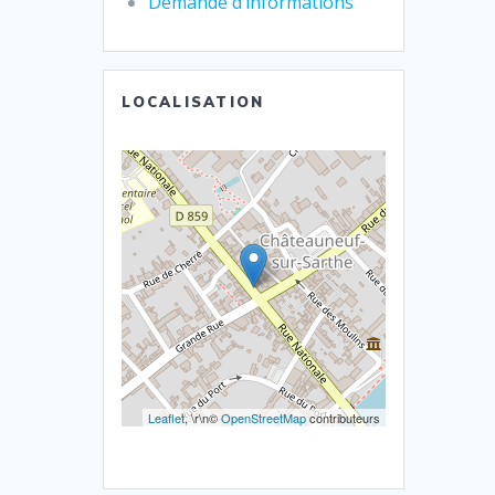
Demande d’informations
LOCALISATION
Leaflet
, \r\n©
OpenStreetMap
contributeurs