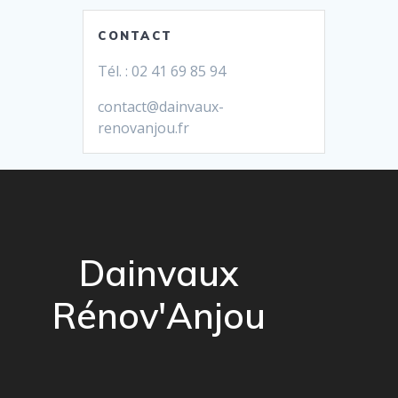
CONTACT
Tél. : 02 41 69 85 94
contact@dainvaux-
renovanjou.fr
Dainvaux
Rénov'Anjou