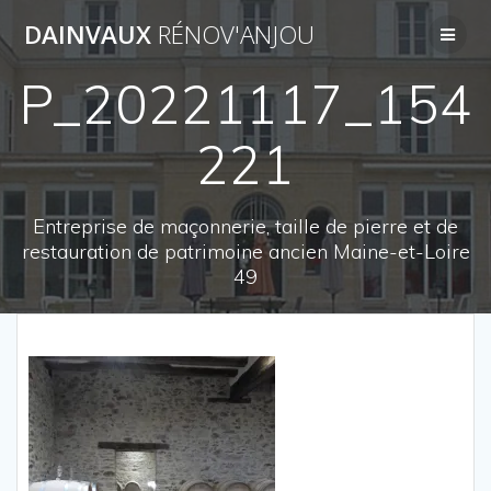
Passer
DAINVAUX
RÉNOV'ANJOU
au
contenu
P_20221117_154
221
Entreprise de maçonnerie, taille de pierre et de
restauration de patrimoine ancien Maine-et-Loire
49