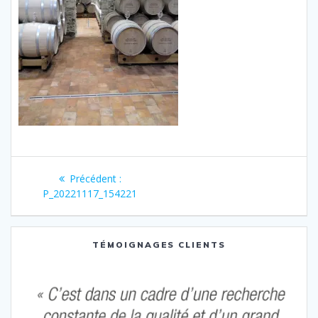
Navigation
Article
Précédent :
de
précédent
P_20221117_154221
:
l’article
TÉMOIGNAGES CLIENTS