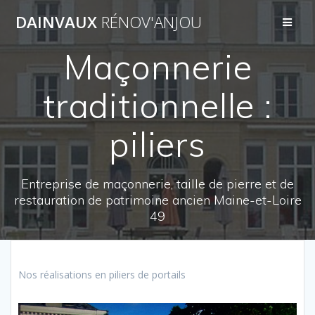
Passer
DAINVAUX
RÉNOV'ANJOU
au
contenu
Maçonnerie
traditionnelle :
piliers
Entreprise de maçonnerie, taille de pierre et de
restauration de patrimoine ancien Maine-et-Loire
49
Nos réalisations en piliers de portails