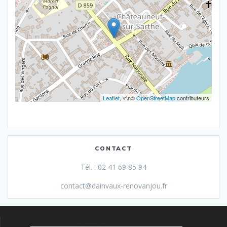
Leaflet
, \r\n©
OpenStreetMap
contributeurs
CONTACT
Tél. : 02 41 69 85 94
contact@dainvaux-renovanjou.fr