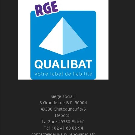
Siège social :
8 Grande rue B.P. 50004
49330 Chateauneuf s/S
Dépôts :
La Gare 49330 Etriché
Tél. : 02 41 69 85 94
contact@dainvaux-renovanjou.fr