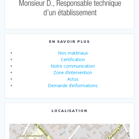
u
o
v
u
e
v
l
e
l
l
e
l
f
e
e
f
n
e
ê
n
EN SAVOIR PLUS
t
ê
r
t
e
r
Nos matériaux
)
e
)
Certification
Notre communication
Zone d’intervention
Actus
Demande d’informations
LOCALISATION