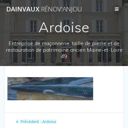
Passer
DAINVAUX
RÉNOV'ANJOU
au
contenu
Ardoise
Entreprise de maçonnerie, taille de pierre et de
restauration de patrimoine ancien Maine-et-Loire
49
Navigation
Article
Précédent :
Ardoise
précédent