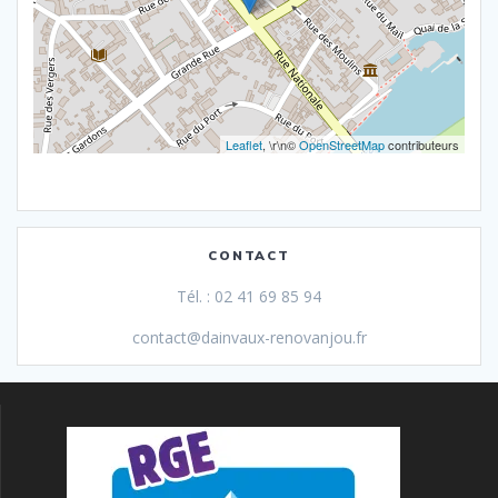
Leaflet
, \r\n©
OpenStreetMap
contributeurs
CONTACT
Tél. : 02 41 69 85 94
contact@dainvaux-renovanjou.fr