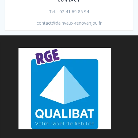
CONTACT
Tél. : 02 41 69 85 94
contact@dainvaux-renovanjou.fr