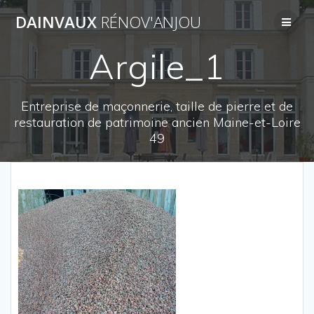
Passer
DAINVAUX
RÉNOV'ANJOU
au
contenu
Argile_1
Entreprise de maçonnerie, taille de pierre et de
restauration de patrimoine ancien Maine-et-Loire
49