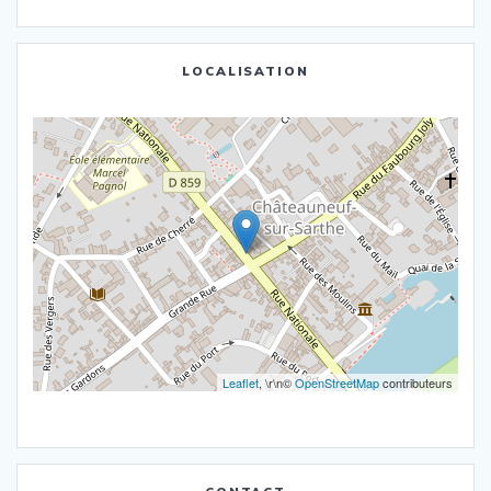
LOCALISATION
Leaflet
, \r\n©
OpenStreetMap
contributeurs