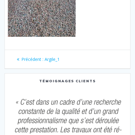
Navigation
Article
Précédent :
Argile_1
de
précédent
:
l’article
TÉMOIGNAGES CLIENTS