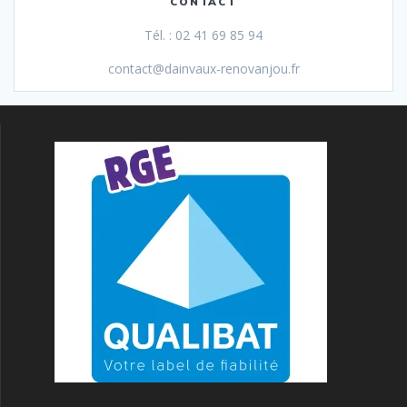
CONTACT
Tél. : 02 41 69 85 94
contact@dainvaux-renovanjou.fr