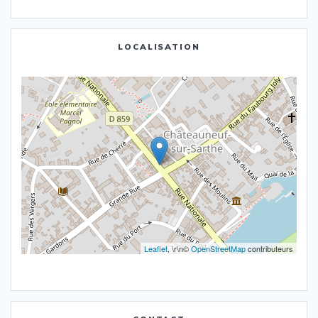
LOCALISATION
Leaflet
, \r\n©
OpenStreetMap
contributeurs