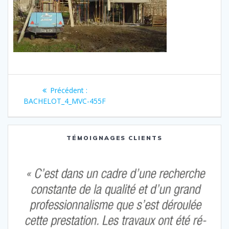
Navigation
Article
Précédent :
de
précédent
BACHELOT_4_MVC-455F
:
l’article
TÉMOIGNAGES CLIENTS