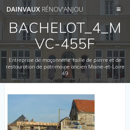
Passer
DAINVAUX
RÉNOV'ANJOU
au
contenu
BACHELOT_4_M
VC-455F
Entreprise de maçonnerie, taille de pierre et de
restauration de patrimoine ancien Maine-et-Loire
49