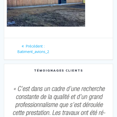
Navigation
Article
Précédent :
de
précédent
Batiment_avions_2
:
l’article
TÉMOIGNAGES CLIENTS