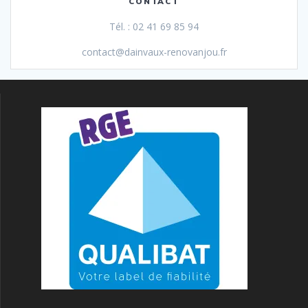
CONTACT
Tél. : 02 41 69 85 94
contact@dainvaux-renovanjou.fr