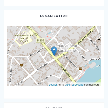
LOCALISATION
Leaflet
, \r\n©
OpenStreetMap
contributeurs