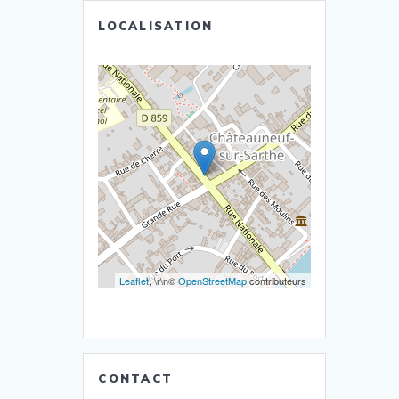
LOCALISATION
Leaflet
, \r\n©
OpenStreetMap
contributeurs
CONTACT