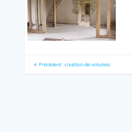
Navigation
Article
Précédent :
creation-de-volumes
précédent
de
:
l’article