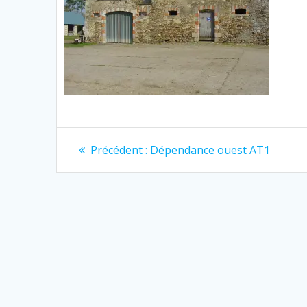
Navigation
Article
Précédent :
Dépendance ouest AT1
précédent
de
:
l’article