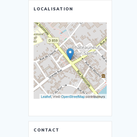
LOCALISATION
Leaflet
, \r\n©
OpenStreetMap
contributeurs
CONTACT