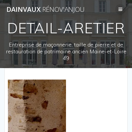
Passer
DAINVAUX
RÉNOV'ANJOU
au
contenu
DETAIL-ARETIER
Entreprise de maçonnerie, taille de pierre et de
restauration de patrimoine ancien Maine-et-Loire
49