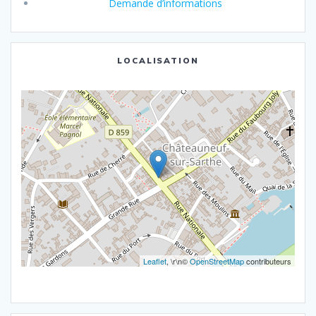
Demande d’informations
LOCALISATION
Leaflet
, \r\n©
OpenStreetMap
contributeurs