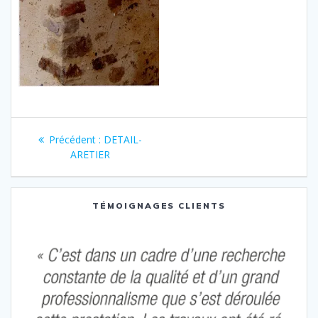
Navigation
Article
Précédent :
DETAIL-
de
précédent
ARETIER
:
l’article
TÉMOIGNAGES CLIENTS