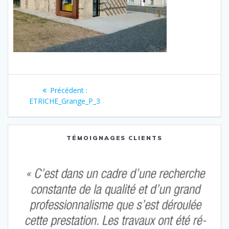
Navigation
Article
Précédent :
de
précédent
ETRICHE_Grange_P_3
:
l’article
TÉMOIGNAGES CLIENTS