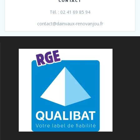
CONTACT
Tél. : 02 41 69 85 94
contact@dainvaux-renovanjou.fr