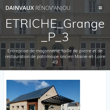
Passer
DAINVAUX
RÉNOV'ANJOU
au
contenu
ETRICHE_Grange
_P_3
Entreprise de maçonnerie, taille de pierre et de
restauration de patrimoine ancien Maine-et-Loire
49