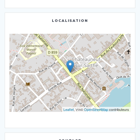
LOCALISATION
Leaflet
, \r\n©
OpenStreetMap
contributeurs