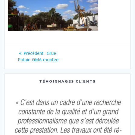
Navigation
Article
Précédent :
Grue-
de
précédent
Potain-GMA-montee
:
l’article
TÉMOIGNAGES CLIENTS