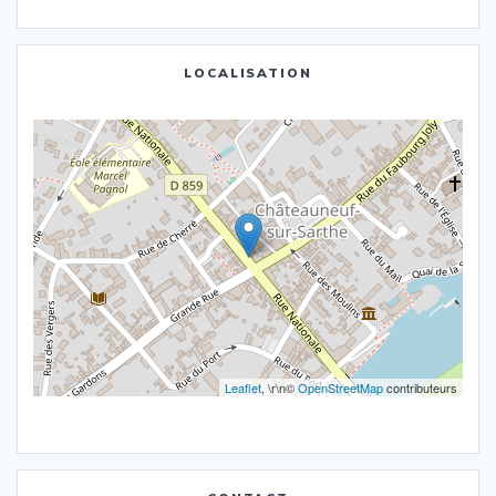
LOCALISATION
Leaflet
, \r\n©
OpenStreetMap
contributeurs