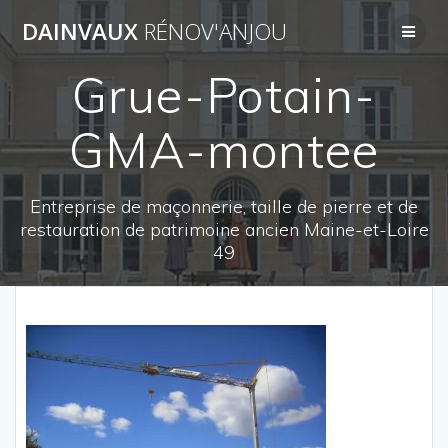
Passer
DAINVAUX
RÉNOV'ANJOU
au
contenu
Grue-Potain-
GMA-montee
Entreprise de maçonnerie, taille de pierre et de
restauration de patrimoine ancien Maine-et-Loire
49