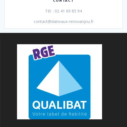
CONTACT
Tél. : 02 41 69 85 94
contact@dainvaux-renovanjou.fr