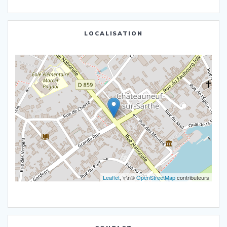
LOCALISATION
Leaflet
, \r\n©
OpenStreetMap
contributeurs