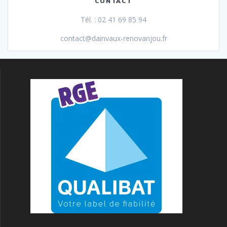
CONTACT
Tél. : 02 41 69 85 94
contact@dainvaux-renovanjou.fr