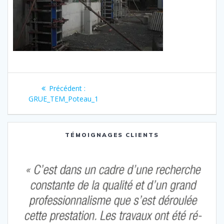
Navigation
Article
Précédent :
de
précédent
GRUE_TEM_Poteau_1
:
l’article
TÉMOIGNAGES CLIENTS