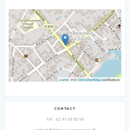
Leaflet
, \r\n©
OpenStreetMap
contributeurs
CONTACT
Tél. : 02 41 69 85 94
contact@dainvaux-renovanjou.fr