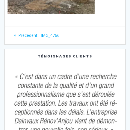
Navigation
Article
Précédent :
IMG_4766
de
précédent
:
l’article
TÉMOIGNAGES CLIENTS