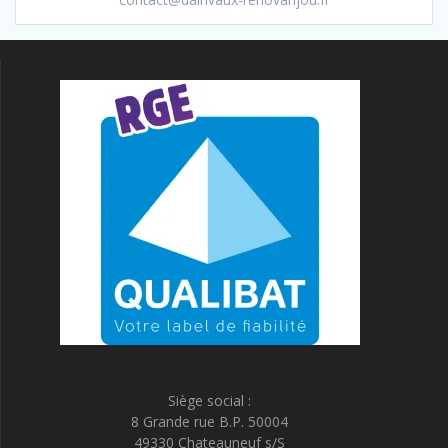
Siège social :
8 Grande rue B.P. 50004
49330 Chateauneuf s/S