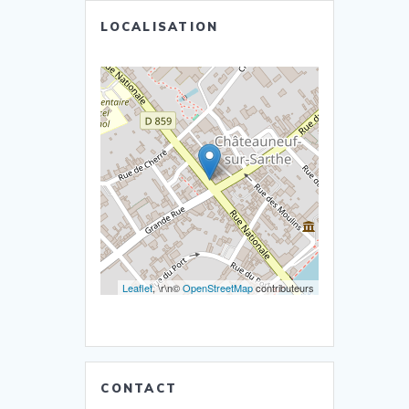
LOCALISATION
Leaflet
, \r\n©
OpenStreetMap
contributeurs
CONTACT