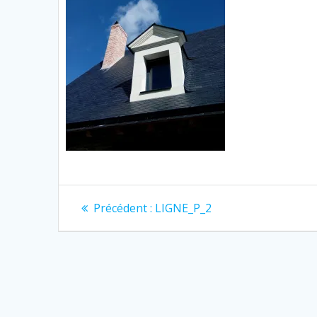
Navigation
Article
Précédent :
LIGNE_P_2
précédent
de
:
l’article