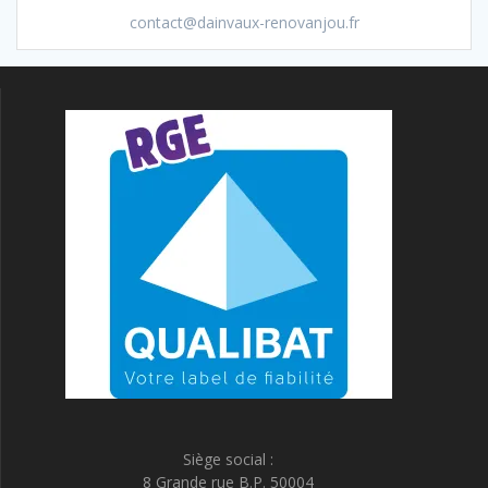
contact@dainvaux-renovanjou.fr
Siège social :
8 Grande rue B.P. 50004