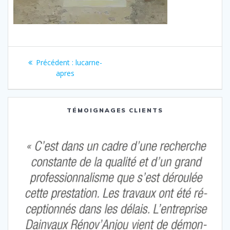
Navigation
Article
Précédent :
lucarne-
de
précédent
apres
:
l’article
TÉMOIGNAGES CLIENTS