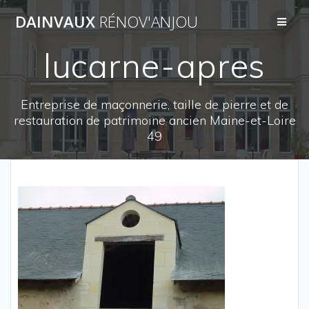
Passer
DAINVAUX
RÉNOV'ANJOU
au
contenu
lucarne-apres
Entreprise de maçonnerie, taille de pierre et de
restauration de patrimoine ancien Maine-et-Loire
49