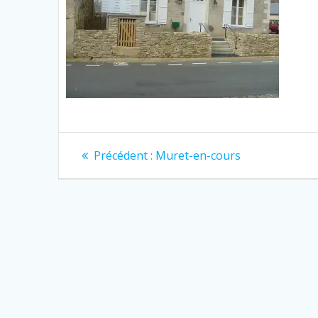
Navigation
Article
Précédent :
Muret-en-cours
précédent
de
:
l’article