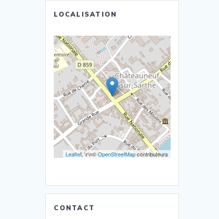
LOCALISATION
Leaflet
, \r\n©
OpenStreetMap
contributeurs
CONTACT