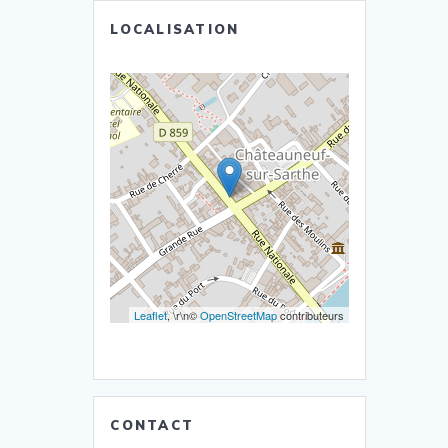
LOCALISATION
Leaflet
, \r\n©
OpenStreetMap
contributeurs
CONTACT