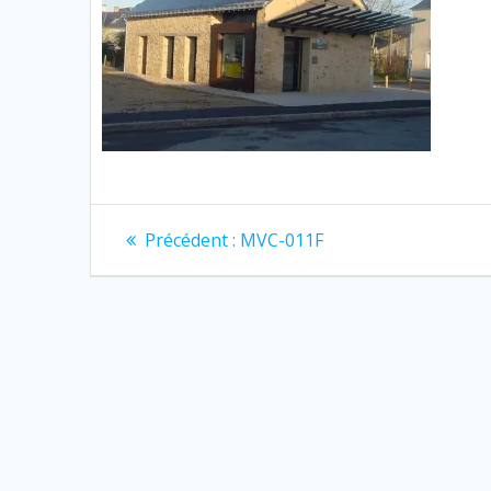
Navigation
Article
Précédent :
MVC-011F
précédent
de
:
l’article