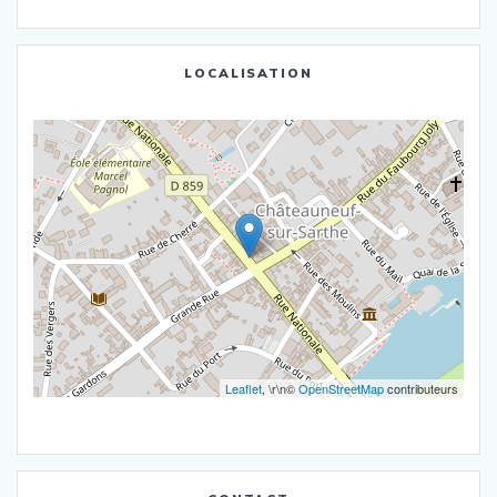
LOCALISATION
Leaflet
, \r\n©
OpenStreetMap
contributeurs