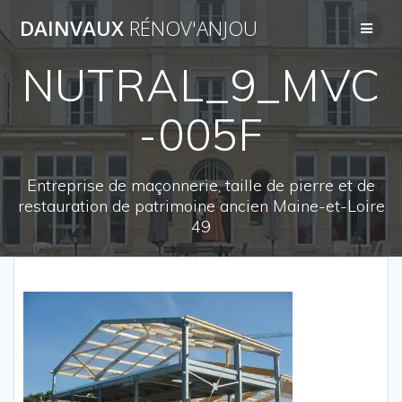
Passer
DAINVAUX
RÉNOV'ANJOU
au
contenu
NUTRAL_9_MVC
-005F
Entreprise de maçonnerie, taille de pierre et de
restauration de patrimoine ancien Maine-et-Loire
49