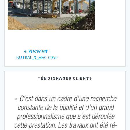
Navigation
Article
Précédent :
de
précédent
NUTRAL_9_MVC-005F
:
l’article
TÉMOIGNAGES CLIENTS