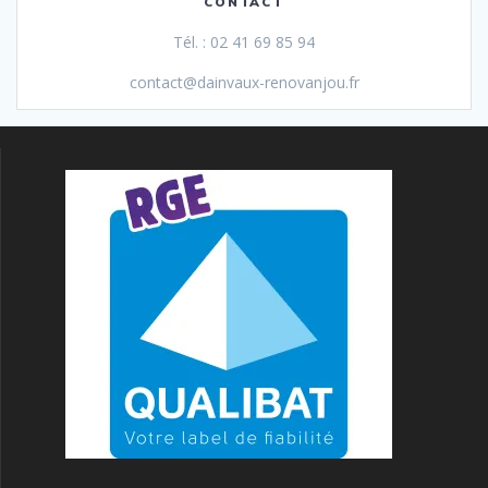
CONTACT
Tél. : 02 41 69 85 94
contact@dainvaux-renovanjou.fr