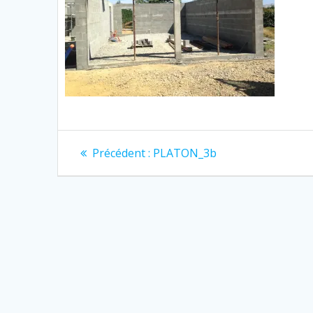
Navigation
Article
Précédent :
PLATON_3b
précédent
de
:
l’article