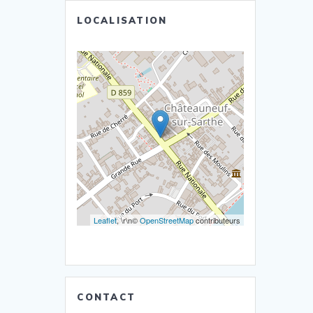
LOCALISATION
Leaflet
, \r\n©
OpenStreetMap
contributeurs
CONTACT