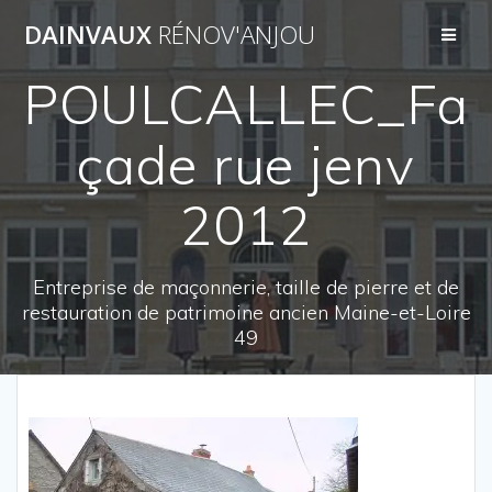
Passer
DAINVAUX
RÉNOV'ANJOU
au
contenu
POULCALLEC_Fa
çade rue jenv
2012
Entreprise de maçonnerie, taille de pierre et de
restauration de patrimoine ancien Maine-et-Loire
49