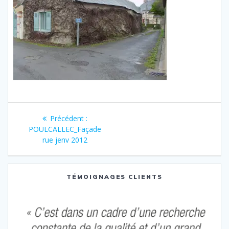
Navigation
Article
Précédent :
de
précédent
POULCALLEC_Façade
:
rue jenv 2012
l’article
TÉMOIGNAGES CLIENTS