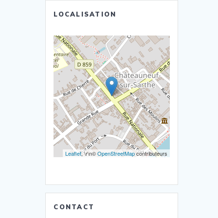
LOCALISATION
Leaflet
, \r\n©
OpenStreetMap
contributeurs
CONTACT