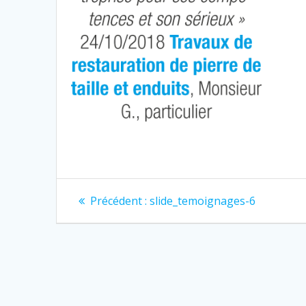
Navigation
Article
Précédent :
slide_temoignages-6
précédent
de
:
l’article