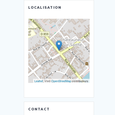
LOCALISATION
Leaflet
, \r\n©
OpenStreetMap
contributeurs
CONTACT