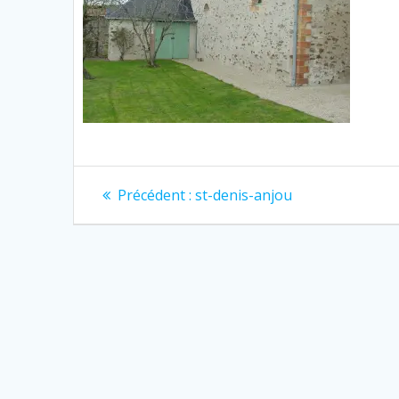
Navigation
Article
Précédent :
st-denis-anjou
précédent
de
:
l’article